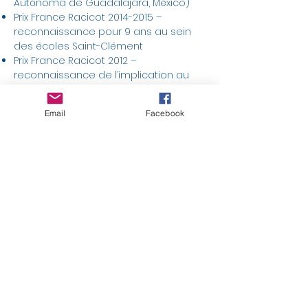
Autónoma de Guadalajara, México)
Prix France Racicot
2014-2015
–
reconnaissance pour 9 ans au sein
des écoles Saint-Clément
Prix France Racicot 2012 –
reconnaissance de l’implication au
sein de la Fondation Saint-Clément
Finaliste au Prix Margaux de la CSMB –
Email
Facebook
Juin 2012