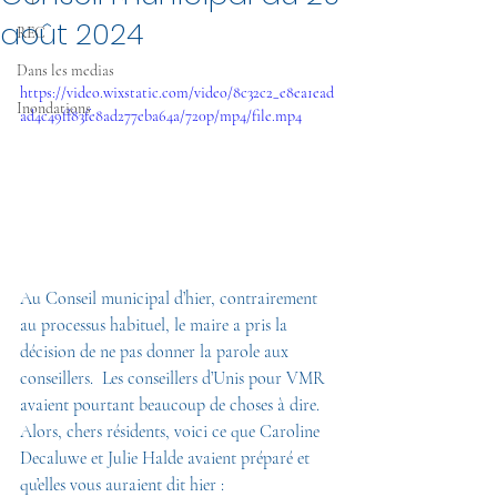
août 2024
REC
Dans les medias
https://video.wixstatic.com/video/8c32c2_e8ea1ead
Inondations
ad4c49ff83fe8ad277eba64a/720p/mp4/file.mp4
Au Conseil municipal d’hier, contrairement 
au processus habituel, le maire a pris la 
décision de ne pas donner la parole aux 
conseillers.  Les conseillers d’Unis pour VMR 
avaient pourtant beaucoup de choses à dire.
Alors, chers résidents, voici ce que Caroline 
Decaluwe et Julie Halde avaient préparé et 
qu’elles vous auraient dit hier : 